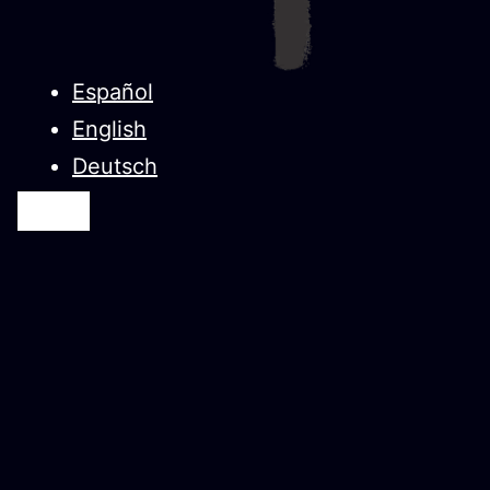
Español
English
Deutsch